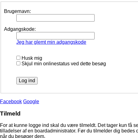
Brugernavn:
Adgangskode:
Jeg har glemt min adgangskode
Husk mig
Skjul min onlinestatus ved dette besøg
Facebook
Google
Tilmeld
For at kunne logge ind skal du være tilmeldt. Det tager kun få s
tilladelser af en boardadministrator. Før du tilmelder dig bedes 
når du besøger dem.