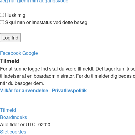
Jeg har glemt min adgangskode
Husk mig
Skjul min onlinestatus ved dette besøg
Facebook
Google
Tilmeld
For at kunne logge ind skal du være tilmeldt. Det tager kun få s
tilladelser af en boardadministrator. Før du tilmelder dig bedes 
når du besøger dem.
Vilkår for anvendelse
|
Privatlivspolitik
Tilmeld
Boardindeks
Alle tider er
UTC+02:00
Slet cookies