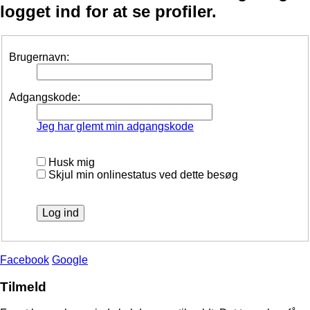
logget ind for at se profiler.
Brugernavn:
Adgangskode:
Jeg har glemt min adgangskode
Husk mig
Skjul min onlinestatus ved dette besøg
Facebook
Google
Tilmeld