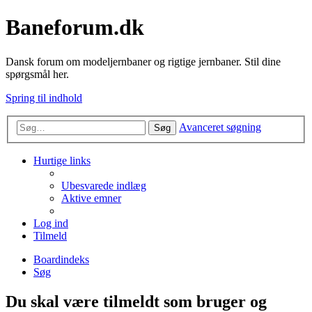
Baneforum.dk
Dansk forum om modeljernbaner og rigtige jernbaner. Stil dine
spørgsmål her.
Spring til indhold
Avanceret søgning
Søg
Hurtige links
Ubesvarede indlæg
Aktive emner
Log ind
Tilmeld
Boardindeks
Søg
Du skal være tilmeldt som bruger og