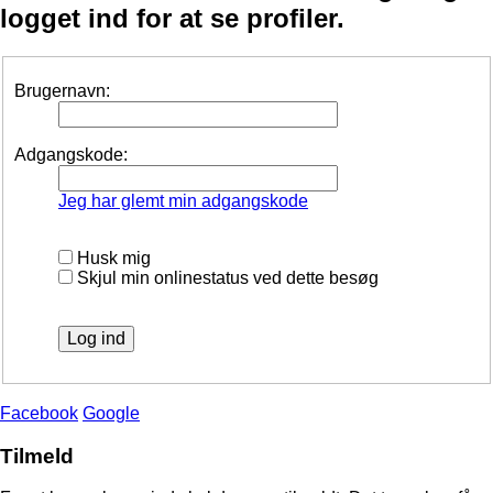
logget ind for at se profiler.
Brugernavn:
Adgangskode:
Jeg har glemt min adgangskode
Husk mig
Skjul min onlinestatus ved dette besøg
Facebook
Google
Tilmeld