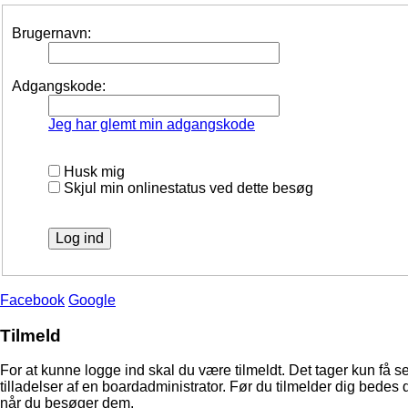
Brugernavn:
Adgangskode:
Jeg har glemt min adgangskode
Husk mig
Skjul min onlinestatus ved dette besøg
Facebook
Google
Tilmeld
For at kunne logge ind skal du være tilmeldt. Det tager kun få s
tilladelser af en boardadministrator. Før du tilmelder dig bedes 
når du besøger dem.