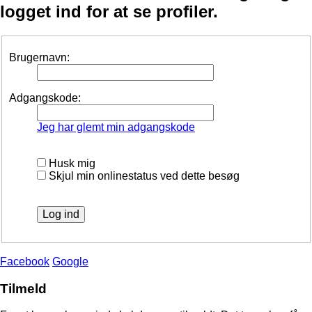
logget ind for at se profiler.
Brugernavn:
Adgangskode:
Jeg har glemt min adgangskode
Husk mig
Skjul min onlinestatus ved dette besøg
Facebook
Google
Tilmeld