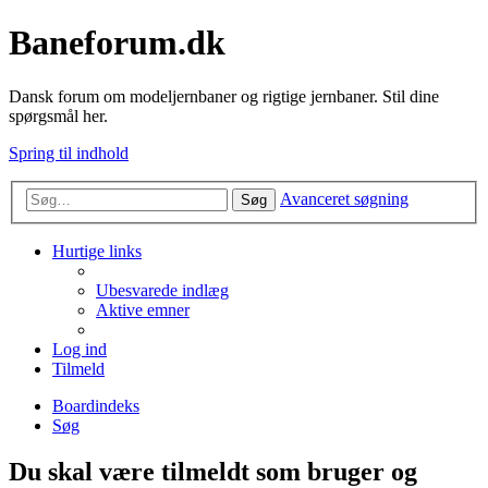
Baneforum.dk
Dansk forum om modeljernbaner og rigtige jernbaner. Stil dine
spørgsmål her.
Spring til indhold
Avanceret søgning
Søg
Hurtige links
Ubesvarede indlæg
Aktive emner
Log ind
Tilmeld
Boardindeks
Søg
Du skal være tilmeldt som bruger og