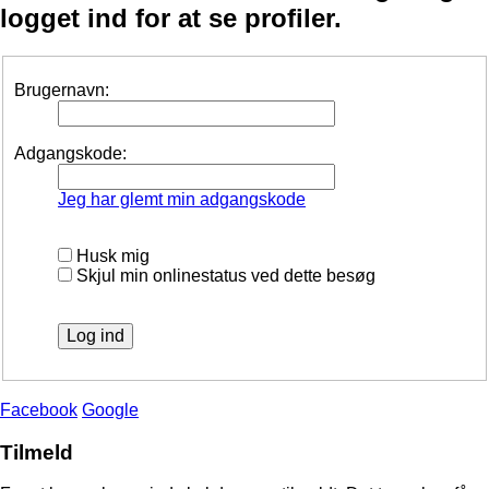
logget ind for at se profiler.
Brugernavn:
Adgangskode:
Jeg har glemt min adgangskode
Husk mig
Skjul min onlinestatus ved dette besøg
Facebook
Google
Tilmeld