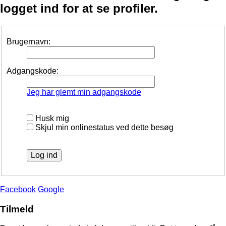
logget ind for at se profiler.
Brugernavn:
Adgangskode:
Jeg har glemt min adgangskode
Husk mig
Skjul min onlinestatus ved dette besøg
Facebook
Google
Tilmeld