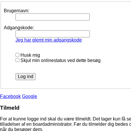
Brugernavn:
Adgangskode:
Jeg har glemt min adgangskode
Husk mig
Skjul min onlinestatus ved dette besøg
Facebook
Google
Tilmeld
For at kunne logge ind skal du være tilmeldt. Det tager kun få s
tilladelser af en boardadministrator. Før du tilmelder dig bedes 
når du besøger dem.