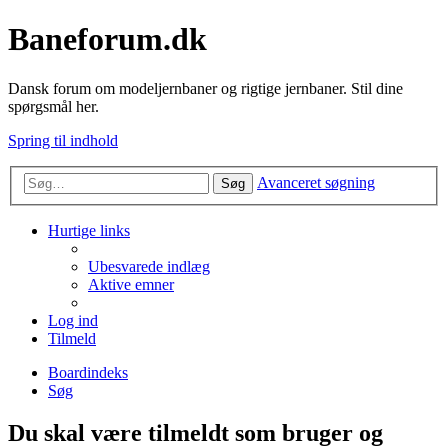
Baneforum.dk
Dansk forum om modeljernbaner og rigtige jernbaner. Stil dine
spørgsmål her.
Spring til indhold
Avanceret søgning
Søg
Hurtige links
Ubesvarede indlæg
Aktive emner
Log ind
Tilmeld
Boardindeks
Søg
Du skal være tilmeldt som bruger og