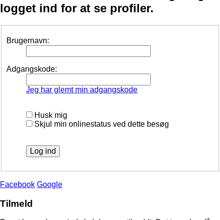
logget ind for at se profiler.
Brugernavn:
Adgangskode:
Jeg har glemt min adgangskode
Husk mig
Skjul min onlinestatus ved dette besøg
Facebook
Google
Tilmeld