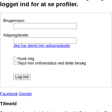
logget ind for at se profiler.
Brugernavn:
Adgangskode:
Jeg har glemt min adgangskode
Husk mig
Skjul min onlinestatus ved dette besøg
Facebook
Google
Tilmeld