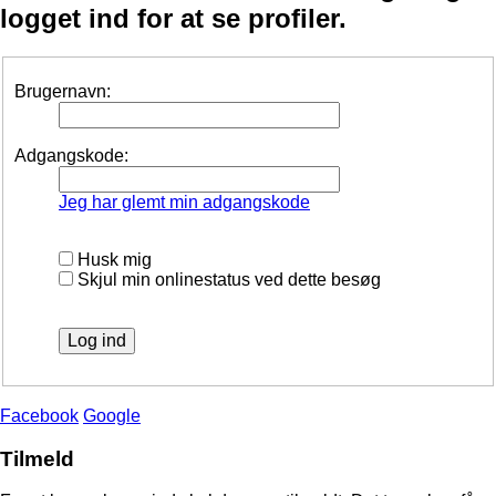
logget ind for at se profiler.
Brugernavn:
Adgangskode:
Jeg har glemt min adgangskode
Husk mig
Skjul min onlinestatus ved dette besøg
Facebook
Google
Tilmeld