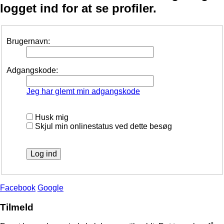
logget ind for at se profiler.
Brugernavn:
Adgangskode:
Jeg har glemt min adgangskode
Husk mig
Skjul min onlinestatus ved dette besøg
Facebook
Google
Tilmeld