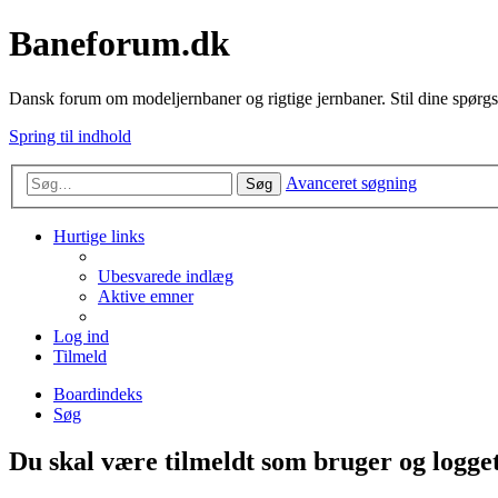
Baneforum.dk
Dansk forum om modeljernbaner og rigtige jernbaner. Stil dine spørgs
Spring til indhold
Avanceret søgning
Søg
Hurtige links
Ubesvarede indlæg
Aktive emner
Log ind
Tilmeld
Boardindeks
Søg
Du skal være tilmeldt som bruger og logget 