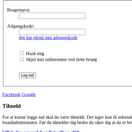
Brugernavn:
Adgangskode:
Jeg har glemt min adgangskode
Husk mig
Skjul min onlinestatus ved dette besøg
Facebook
Google
Tilmeld
For at kunne logge ind skal du være tilmeldt. Det tager kun få sekunder
boardadministrator. Før du tilmelder dig bedes du sikre dig at du er b