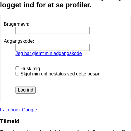
logget ind for at se profiler.
Brugernavn:
Adgangskode:
Jeg har glemt min adgangskode
Husk mig
Skjul min onlinestatus ved dette besøg
Facebook
Google
Tilmeld