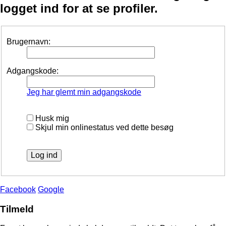
logget ind for at se profiler.
Brugernavn:
Adgangskode:
Jeg har glemt min adgangskode
Husk mig
Skjul min onlinestatus ved dette besøg
Facebook
Google
Tilmeld