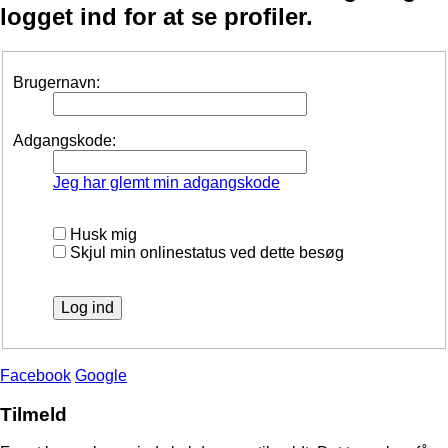
logget ind for at se profiler.
Brugernavn:
Adgangskode:
Jeg har glemt min adgangskode
Husk mig
Skjul min onlinestatus ved dette besøg
Facebook
Google
Tilmeld