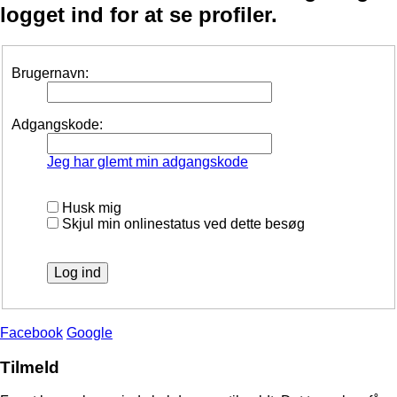
logget ind for at se profiler.
Brugernavn:
Adgangskode:
Jeg har glemt min adgangskode
Husk mig
Skjul min onlinestatus ved dette besøg
Facebook
Google
Tilmeld