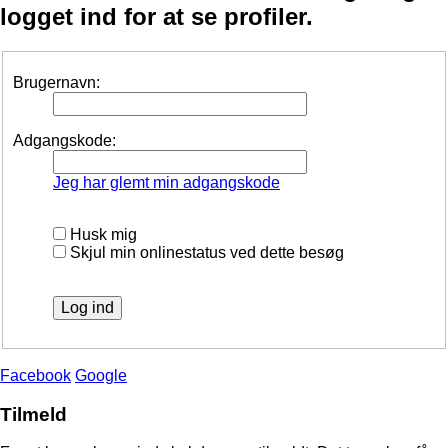
logget ind for at se profiler.
Brugernavn:
Adgangskode:
Jeg har glemt min adgangskode
Husk mig
Skjul min onlinestatus ved dette besøg
Facebook
Google
Tilmeld