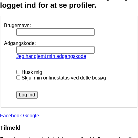
logget ind for at se profiler.
Brugernavn:
Adgangskode:
Jeg har glemt min adgangskode
Husk mig
Skjul min onlinestatus ved dette besøg
Facebook
Google
Tilmeld