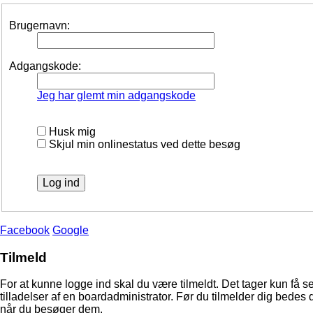
Brugernavn:
Adgangskode:
Jeg har glemt min adgangskode
Husk mig
Skjul min onlinestatus ved dette besøg
Facebook
Google
Tilmeld
For at kunne logge ind skal du være tilmeldt. Det tager kun få s
tilladelser af en boardadministrator. Før du tilmelder dig bedes 
når du besøger dem.