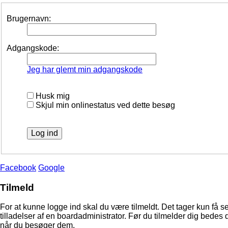
Brugernavn:
Adgangskode:
Jeg har glemt min adgangskode
Husk mig
Skjul min onlinestatus ved dette besøg
Facebook
Google
Tilmeld
For at kunne logge ind skal du være tilmeldt. Det tager kun få s
tilladelser af en boardadministrator. Før du tilmelder dig bedes 
når du besøger dem.