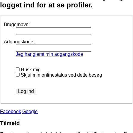
logget ind for at se profiler.
Brugernavn:
Adgangskode:
Jeg har glemt min adgangskode
Husk mig
Skjul min onlinestatus ved dette besøg
Facebook
Google
Tilmeld