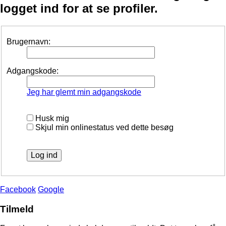
logget ind for at se profiler.
Brugernavn:
Adgangskode:
Jeg har glemt min adgangskode
Husk mig
Skjul min onlinestatus ved dette besøg
Facebook
Google
Tilmeld