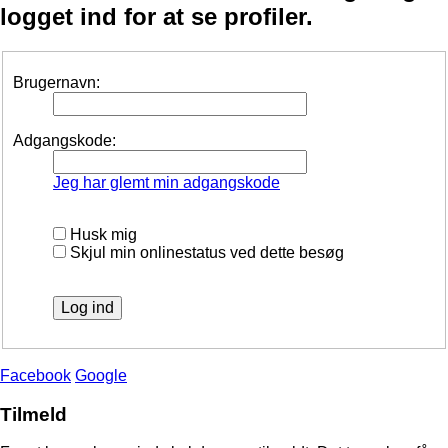
logget ind for at se profiler.
Brugernavn:
Adgangskode:
Jeg har glemt min adgangskode
Husk mig
Skjul min onlinestatus ved dette besøg
Facebook
Google
Tilmeld