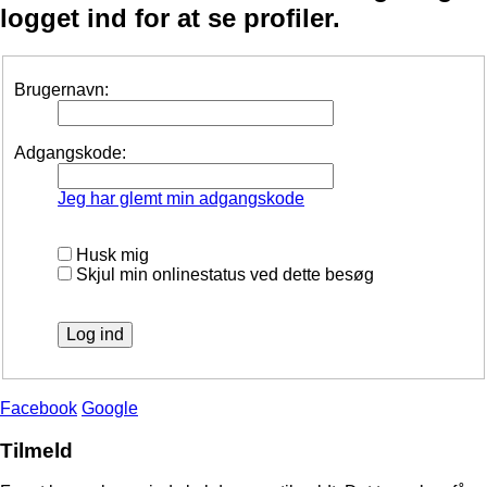
logget ind for at se profiler.
Brugernavn:
Adgangskode:
Jeg har glemt min adgangskode
Husk mig
Skjul min onlinestatus ved dette besøg
Facebook
Google
Tilmeld