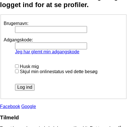
logget ind for at se profiler.
Brugernavn:
Adgangskode:
Jeg har glemt min adgangskode
Husk mig
Skjul min onlinestatus ved dette besøg
Facebook
Google
Tilmeld