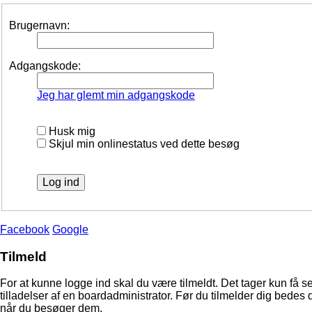
Brugernavn:
Adgangskode:
Jeg har glemt min adgangskode
Husk mig
Skjul min onlinestatus ved dette besøg
Facebook
Google
Tilmeld
For at kunne logge ind skal du være tilmeldt. Det tager kun få s
tilladelser af en boardadministrator. Før du tilmelder dig bedes 
når du besøger dem.