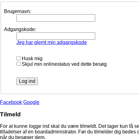
Brugernavn:
Adgangskode:
Jeg har glemt min adgangskode
Husk mig
Skjul min onlinestatus ved dette besøg
Facebook
Google
Tilmeld
For at kunne logge ind skal du være tilmeldt. Det tager kun få s
tilladelser af en boardadministrator. Før du tilmelder dig bedes 
når du besøger dem.