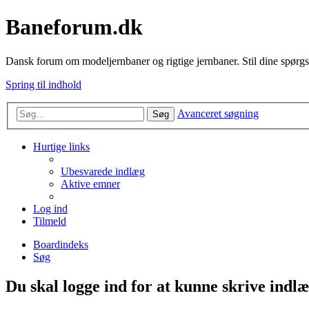
Baneforum.dk
Dansk forum om modeljernbaner og rigtige jernbaner. Stil dine spørgs
Spring til indhold
Avanceret søgning
Søg
Hurtige links
Ubesvarede indlæg
Aktive emner
Log ind
Tilmeld
Boardindeks
Søg
Du skal logge ind for at kunne skrive indlæ