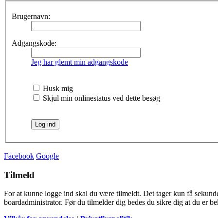
Brugernavn:
Adgangskode:
Jeg har glemt min adgangskode
Husk mig
Skjul min onlinestatus ved dette besøg
Facebook
Google
Tilmeld
For at kunne logge ind skal du være tilmeldt. Det tager kun få sekunder
boardadministrator. Før du tilmelder dig bedes du sikre dig at du er b