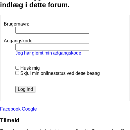
indlæg i dette forum.
Brugernavn:
Adgangskode:
Jeg har glemt min adgangskode
Husk mig
Skjul min onlinestatus ved dette besøg
Facebook
Google
Tilmeld