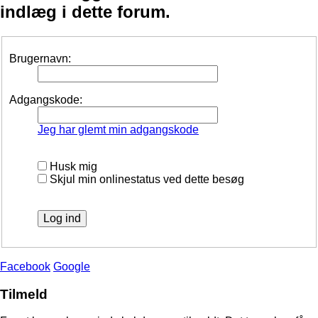
indlæg i dette forum.
Brugernavn:
Adgangskode:
Jeg har glemt min adgangskode
Husk mig
Skjul min onlinestatus ved dette besøg
Facebook
Google
Tilmeld