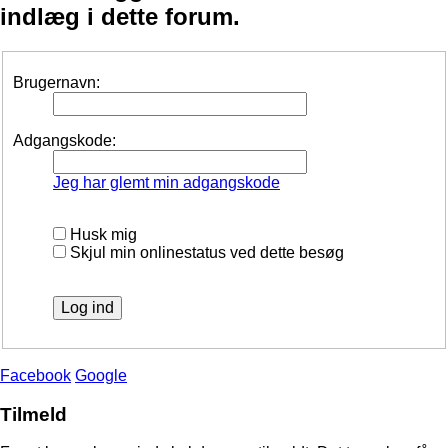
indlæg i dette forum.
Brugernavn:
Adgangskode:
Jeg har glemt min adgangskode
Husk mig
Skjul min onlinestatus ved dette besøg
Facebook
Google
Tilmeld