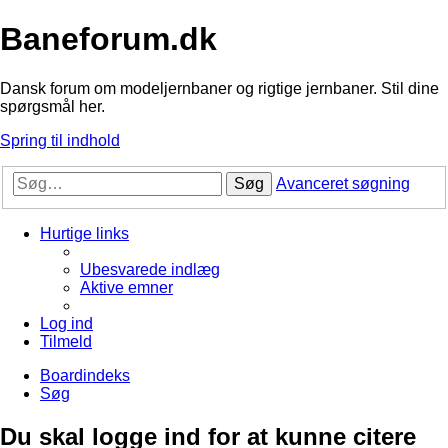
Baneforum.dk
Dansk forum om modeljernbaner og rigtige jernbaner. Stil dine
spørgsmål her.
Spring til indhold
Søg
Avanceret søgning
Hurtige links
Ubesvarede indlæg
Aktive emner
Log ind
Tilmeld
Boardindeks
Søg
Du skal logge ind for at kunne citere