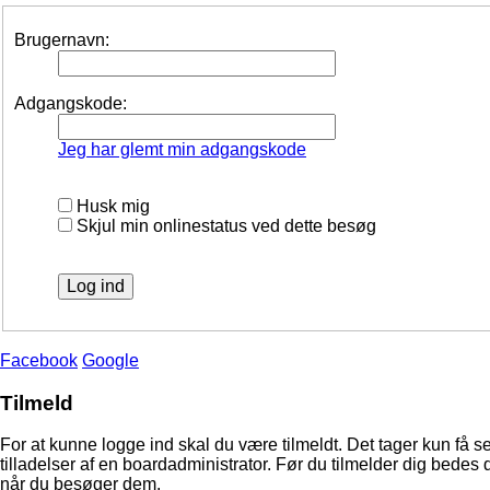
Brugernavn:
Adgangskode:
Jeg har glemt min adgangskode
Husk mig
Skjul min onlinestatus ved dette besøg
Facebook
Google
Tilmeld
For at kunne logge ind skal du være tilmeldt. Det tager kun få s
tilladelser af en boardadministrator. Før du tilmelder dig bedes 
når du besøger dem.