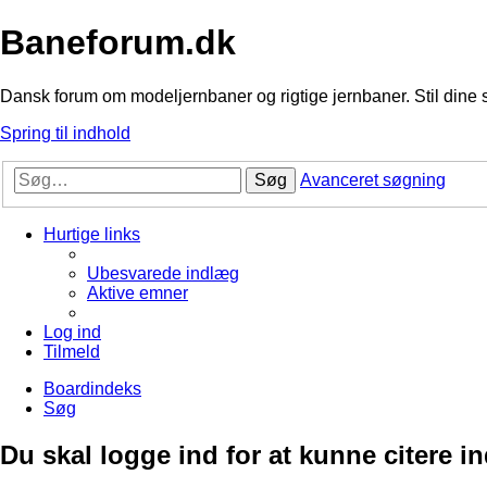
Baneforum.dk
Dansk forum om modeljernbaner og rigtige jernbaner. Stil dine 
Spring til indhold
Søg
Avanceret søgning
Hurtige links
Ubesvarede indlæg
Aktive emner
Log ind
Tilmeld
Boardindeks
Søg
Du skal logge ind for at kunne citere i