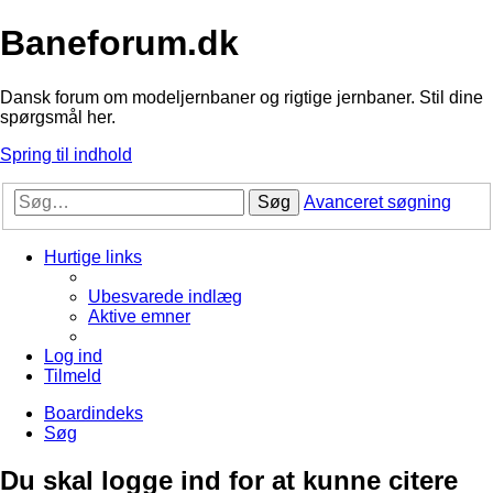
Baneforum.dk
Dansk forum om modeljernbaner og rigtige jernbaner. Stil dine
spørgsmål her.
Spring til indhold
Søg
Avanceret søgning
Hurtige links
Ubesvarede indlæg
Aktive emner
Log ind
Tilmeld
Boardindeks
Søg
Du skal logge ind for at kunne citere