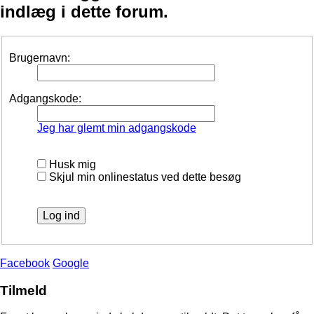
indlæg i dette forum.
Brugernavn:
Adgangskode:
Jeg har glemt min adgangskode
Husk mig
Skjul min onlinestatus ved dette besøg
Facebook
Google
Tilmeld