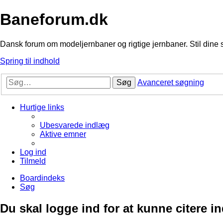
Baneforum.dk
Dansk forum om modeljernbaner og rigtige jernbaner. Stil dine 
Spring til indhold
Søg
Avanceret søgning
Hurtige links
Ubesvarede indlæg
Aktive emner
Log ind
Tilmeld
Boardindeks
Søg
Du skal logge ind for at kunne citere i