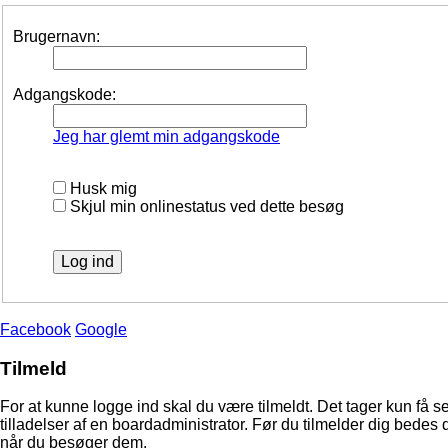
Brugernavn:
Adgangskode:
Jeg har glemt min adgangskode
Husk mig
Skjul min onlinestatus ved dette besøg
Facebook
Google
Tilmeld
For at kunne logge ind skal du være tilmeldt. Det tager kun få s
tilladelser af en boardadministrator. Før du tilmelder dig bedes 
når du besøger dem.