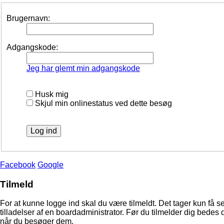
Brugernavn:
Adgangskode:
Jeg har glemt min adgangskode
Husk mig
Skjul min onlinestatus ved dette besøg
Facebook
Google
Tilmeld
For at kunne logge ind skal du være tilmeldt. Det tager kun få s
tilladelser af en boardadministrator. Før du tilmelder dig bedes 
når du besøger dem.