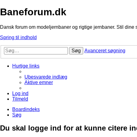
Baneforum.dk
Dansk forum om modeljernbaner og rigtige jernbaner. Stil dine 
Spring til indhold
Søg
Avanceret søgning
Hurtige links
Ubesvarede indlæg
Aktive emner
Log ind
Tilmeld
Boardindeks
Søg
Du skal logge ind for at kunne citere i