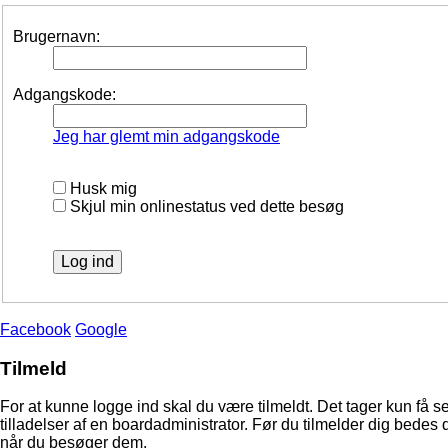
Brugernavn:
Adgangskode:
Jeg har glemt min adgangskode
Husk mig
Skjul min onlinestatus ved dette besøg
Facebook
Google
Tilmeld
For at kunne logge ind skal du være tilmeldt. Det tager kun få s
tilladelser af en boardadministrator. Før du tilmelder dig bedes 
når du besøger dem.