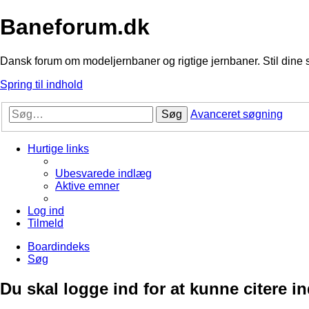
Baneforum.dk
Dansk forum om modeljernbaner og rigtige jernbaner. Stil dine 
Spring til indhold
Søg
Avanceret søgning
Hurtige links
Ubesvarede indlæg
Aktive emner
Log ind
Tilmeld
Boardindeks
Søg
Du skal logge ind for at kunne citere i