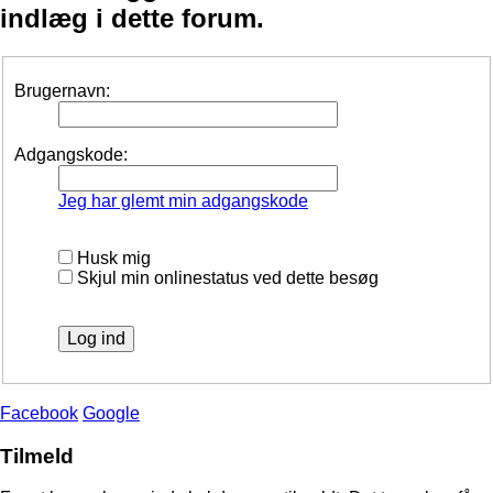
indlæg i dette forum.
Brugernavn:
Adgangskode:
Jeg har glemt min adgangskode
Husk mig
Skjul min onlinestatus ved dette besøg
Facebook
Google
Tilmeld