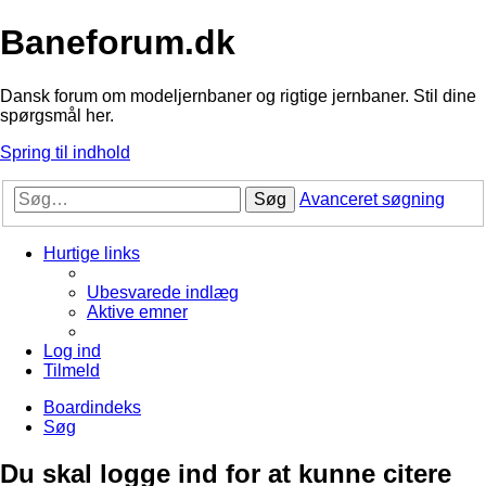
Baneforum.dk
Dansk forum om modeljernbaner og rigtige jernbaner. Stil dine
spørgsmål her.
Spring til indhold
Søg
Avanceret søgning
Hurtige links
Ubesvarede indlæg
Aktive emner
Log ind
Tilmeld
Boardindeks
Søg
Du skal logge ind for at kunne citere