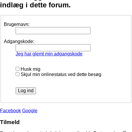
indlæg i dette forum.
Brugernavn:
Adgangskode:
Jeg har glemt min adgangskode
Husk mig
Skjul min onlinestatus ved dette besøg
Facebook
Google
Tilmeld