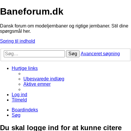
Baneforum.dk
Dansk forum om modeljernbaner og rigtige jernbaner. Stil dine
spørgsmål her.
Spring til indhold
Søg
Avanceret søgning
Hurtige links
Ubesvarede indlæg
Aktive emner
Log ind
Tilmeld
Boardindeks
Søg
Du skal logge ind for at kunne citere