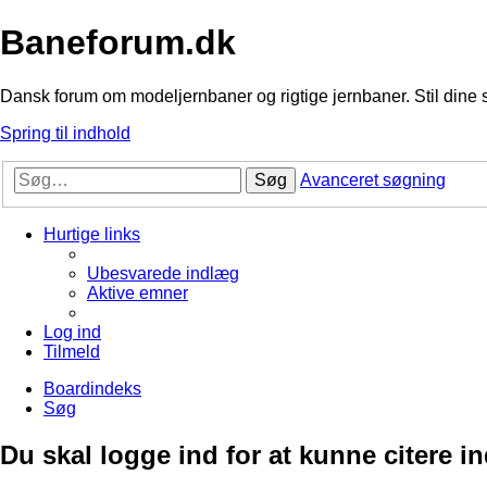
Baneforum.dk
Dansk forum om modeljernbaner og rigtige jernbaner. Stil dine 
Spring til indhold
Søg
Avanceret søgning
Hurtige links
Ubesvarede indlæg
Aktive emner
Log ind
Tilmeld
Boardindeks
Søg
Du skal logge ind for at kunne citere i