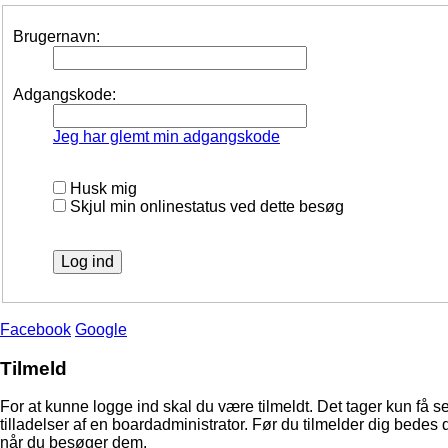
Brugernavn:
Adgangskode:
Jeg har glemt min adgangskode
Husk mig
Skjul min onlinestatus ved dette besøg
Facebook
Google
Tilmeld
For at kunne logge ind skal du være tilmeldt. Det tager kun få s
tilladelser af en boardadministrator. Før du tilmelder dig bedes 
når du besøger dem.