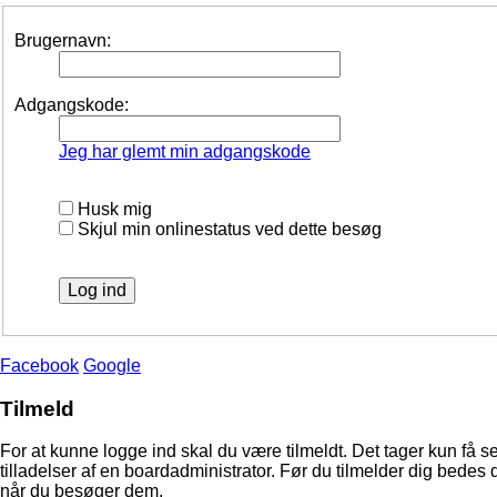
Brugernavn:
Adgangskode:
Jeg har glemt min adgangskode
Husk mig
Skjul min onlinestatus ved dette besøg
Facebook
Google
Tilmeld
For at kunne logge ind skal du være tilmeldt. Det tager kun få s
tilladelser af en boardadministrator. Før du tilmelder dig bedes 
når du besøger dem.