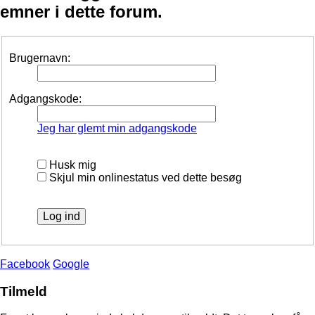
emner i dette forum.
Brugernavn:
Adgangskode:
Jeg har glemt min adgangskode
Husk mig
Skjul min onlinestatus ved dette besøg
Facebook
Google
Tilmeld