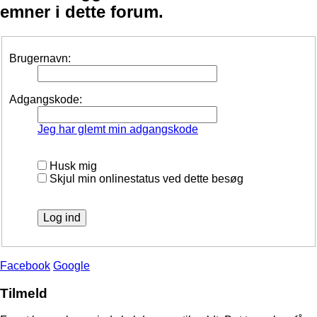
emner i dette forum.
Brugernavn:
Adgangskode:
Jeg har glemt min adgangskode
Husk mig
Skjul min onlinestatus ved dette besøg
Facebook
Google
Tilmeld