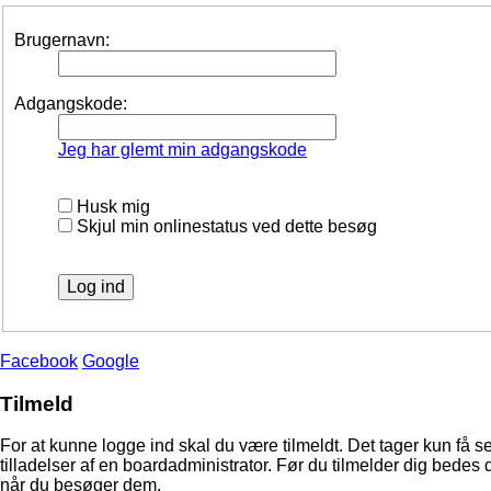
Brugernavn:
Adgangskode:
Jeg har glemt min adgangskode
Husk mig
Skjul min onlinestatus ved dette besøg
Facebook
Google
Tilmeld
For at kunne logge ind skal du være tilmeldt. Det tager kun få s
tilladelser af en boardadministrator. Før du tilmelder dig bedes 
når du besøger dem.