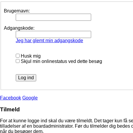
Brugernavn:
Adgangskode:
Jeg har glemt min adgangskode
Husk mig
Skjul min onlinestatus ved dette besøg
Facebook
Google
Tilmeld
For at kunne logge ind skal du være tilmeldt. Det tager kun få s
tilladelser af en boardadministrator. Før du tilmelder dig bedes 
når du besøger dem.