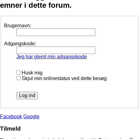
emner i dette forum.
Brugernavn:
Adgangskode:
Jeg har glemt min adgangskode
Husk mig
Skjul min onlinestatus ved dette besøg
Facebook
Google
Tilmeld